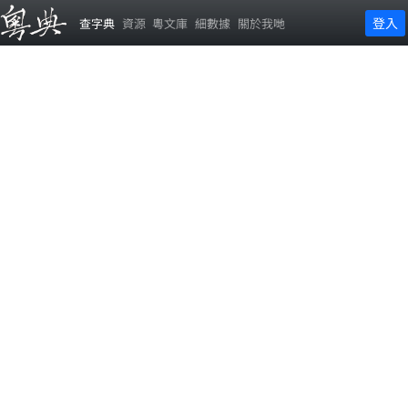
登入
查字典
資源
粵文庫
細數據
關於我哋