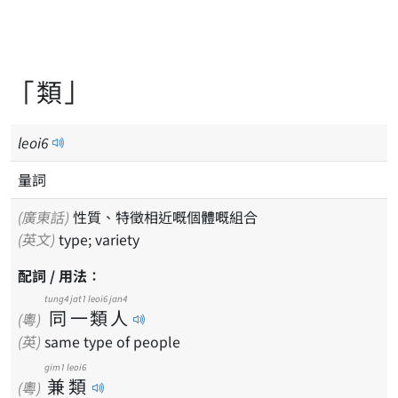
「類」
leoi
6
量詞
(廣東話)
性質、特徵相近嘅個體嘅組合
(英文)
type; variety
配詞 / 用法：
tung4
jat1
leoi6
jan4
同
一
類
人
(粵)
(英)
same type of people
gim1
leoi6
兼
類
(粵)