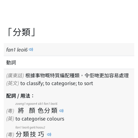
「分類」
fan
1
leoi
6
動詞
(廣東話)
根據事物嘅特質編配種類，令佢哋更加容易處理
(英文)
to classify; to categorise; to sort
配詞 / 用法：
zoeng1
ngaan4
sik1
fan1
leoi6
將
顏
色
分
類
(粵)
(英)
to categorise colours
fan1
leoi6
gei6
haau2
分
類
技
巧
(粵)