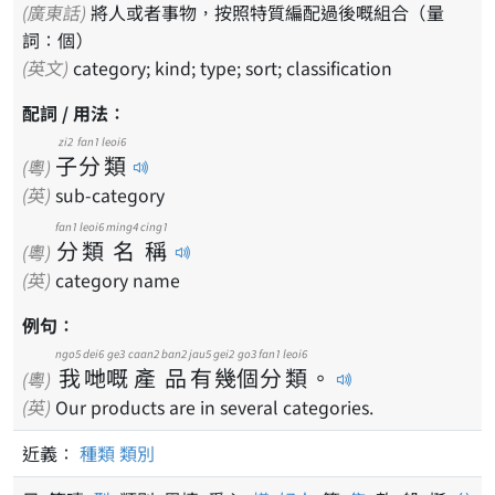
(廣東話)
將人或者事物，按照特質編配過後嘅組合（量
詞：個）
(英文)
category; kind; type; sort; classification
配詞 / 用法：
zi2
fan1
leoi6
子
分
類
(粵)
(英)
sub-category
fan1
leoi6
ming4
cing1
分
類
名
稱
(粵)
(英)
category name
例句：
ngo5
dei6
ge3
caan2
ban2
jau5
gei2
go3
fan1
leoi6
我
哋
嘅
產
品
有
幾
個
分
類
。
(粵)
(英)
Our products are in several categories.
近義：
種類
類別