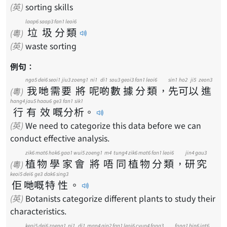
(英)
sorting skills
laap6
saap3
fan1
leoi6
垃
圾
分
類
(粵)
(英)
waste sorting
例句：
ngo5
dei6
seoi1
jiu3
zoeng1
ni1
di1
sou3
geoi3
fan1
leoi6
sin1
ho2
ji5
zeon3
我
哋
需
要
將
呢
啲
數
據
分
類
，
先
可
以
進
(粵)
hang4
jau5
haau6
ge3
fan1
sik1
行
有
效
嘅
分
析
。
(英)
We need to categorize this data before we can
conduct effective analysis.
zik6
mat6
hok6
gaa1
wui5
zoeng1
m4
tung4
zik6
mat6
fan1
leoi6
jin4
gau3
植
物
學
家
會
將
唔
同
植
物
分
類
，
研
究
(粵)
keoi5
dei6
ge3
dak6
sing3
佢
哋
嘅
特
性
。
(英)
Botanists categorize different plants to study their
characteristics.
keoi5
dei6
zoeng1
ni1
di1
man4
gin2
fan1
leoi6
cyun4
fong3
fong1
bin6
jat6