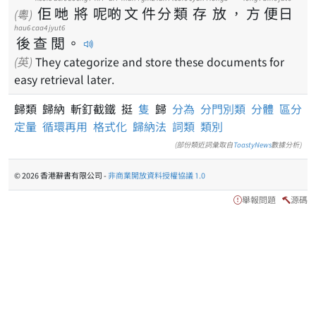
佢
哋
將
呢
啲
文
件
分
類
存
放
，
方
便
日
(粵)
hau6
caa4
jyut6
後
查
閲
。
(英)
They categorize and store these documents for
easy retrieval later.
歸類 歸納 斬釘截鐵 挺
隻
歸
分為
分門別類
分體
區分
定量
循環再用
格式化
歸納法
詞類
類別
(部份類近詞彙取自
ToastyNews
數據分析)
© 2026 香港辭書有限公司 -
非商業開放資料授權協議 1.0
舉報問題
源碼