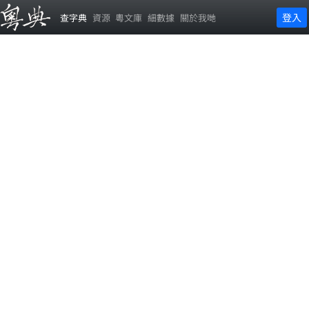
登入
查字典
資源
粵文庫
細數據
關於我哋