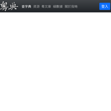
登入
查字典
資源
粵文庫
細數據
關於我哋