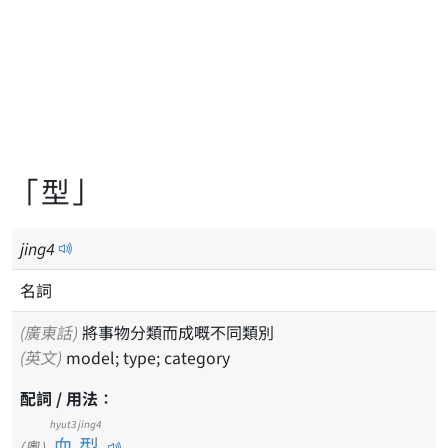
「型」
jing
4
名詞
(廣東話)
將事物分類而成嘅不同類別
(英文)
model; type; category
配詞 / 用法：
hyut3 jing4
血型
(粵)