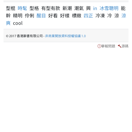
型棍
時髦
型格 有型有款 新潮 潮氣 興
in
冰雪聰明
能
幹 精明 伶俐
醒目
好看 好樣 標緻
四正
冷凍 冷 涼
涼
爽
cool
© 2017 香港辭書有限公司 -
非商業開放資料授權協議 1.0
舉報問題
源碼