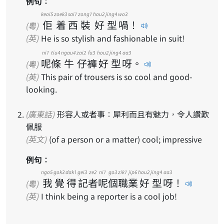
例句：
keoi5
zoek3
sai1
zong1
hou2
jing4
wo3
佢
着
西
裝
好
型
喎
！
(粵)
(英)
He is so stylish and fashionable in suit!
ni1
tiu4
ngau4
zai2
fu3
hou2
jing4
aa3
呢
條
牛
仔
褲
好
型
呀
。
(粵)
(英)
This pair of trousers is so cool and good-
looking.
(廣東話)
形容人或者事：犀利而且有魅力，令人讚歎
佩服
(英文)
(of a person or a matter) cool; impressive
例句：
ngo5
gok3
dak1
gei3
ze2
ni1
go3
zik1
jip6
hou2
jing4
aa3
我
覺
得
記
者
呢
個
職
業
好
型
呀
！
(粵)
(英)
I think being a reporter is a cool job!