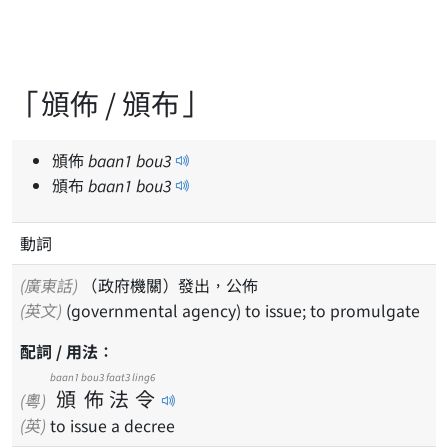
「頒佈 / 頒布」
頒佈
baan
1
bou
3
頒布
baan
1
bou
3
動詞
(廣東話)
（政府機關）發出，公佈
(英文)
(governmental agency) to issue; to promulgate
配詞 / 用法：
baan1
bou3
faat3
ling6
頒
佈
法
令
(粵)
(英)
to issue a decree