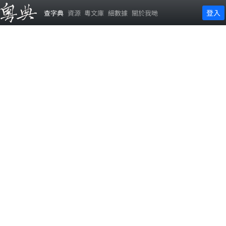
登入
查字典
資源
粵文庫
細數據
關於我哋