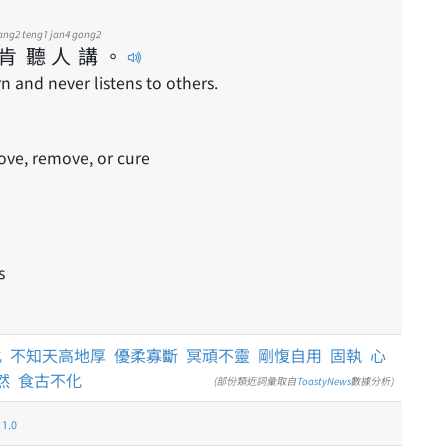
ang2
teng1
jan4
gong2
肯
聽
人
講
。
 and never listens to others.
move, remove, or cure
s
化
不知天高地厚
優柔寡斷
冥頑不靈
剛愎自用
固執
心
然
食古不化
(部份類近詞彙取自
ToastyNews
數據分析)
.0