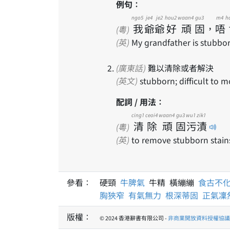
例句：
ngo5
je4
je2
hou2
waan4
gu3
m4
h
我
爺
爺
好
頑
固
，
唔
(粵)
(英)
My grandfather is stubborn
(廣東話)
難以清除或者解決
(英文)
stubborn; difficult to 
配詞 / 用法：
cing1
ceoi4
waan4
gu3
wu1
zik1
清
除
頑
固
污
漬
(粵)
(英)
to remove stubborn stain
參看：
硬頸
牛脾氣
牛精 橫繃繃
食古不
胸狹窄
有氣無力
根深蒂固
正氣凜
版權：
© 2024 香港辭書有限公司 -
非商業開放資料授權協議 1