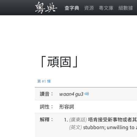
查字典
資源
粵文庫
細數據
「頑固」
第 #1 條
讀音：
waan
4
gu
3
詞性：
形容詞
解釋：
(廣東話)
唔肯接受新事物或者其
(英文)
stubborn; unwilling to