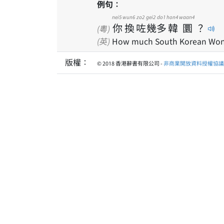
例句：
nei5
wun6
zo2
gei2
do1
hon4
waan4
你
換
咗
幾
多
韓
圜
？
(粵)
(英)
How much South Korean Won
版權：
© 2018 香港辭書有限公司 -
非商業開放資料授權協議 1