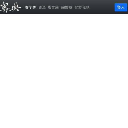
登入
查字典
資源
粵文庫
細數據
關於我哋