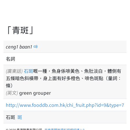
「青斑」
ceng
1
baan
1
名詞
(廣東話)
石斑
嘅一種，魚身係啡黃色、魚肚淡白，體側有
五條暗色斜橫帶，身上面有好多橙色、啡色斑點（量詞：
條）
(英文)
green grouper
http://www.fooddb.com.hk/chi_fruit.php?id=9&type=7
石斑
斑
© 2020 香港辭書有限公司 -
非商業開放資料授權協議 1.0