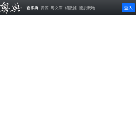
登入
查字典
資源
粵文庫
細數據
關於我哋