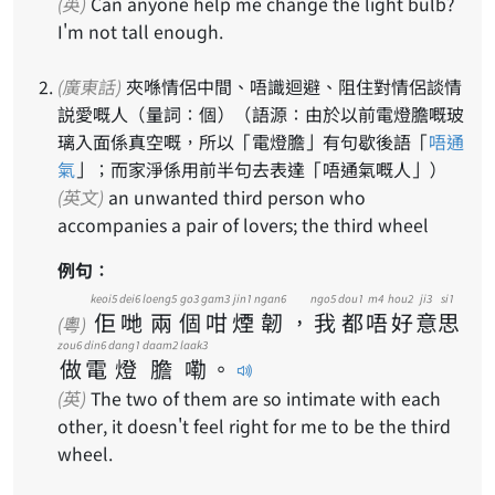
(英)
Can anyone help me change the light bulb?
I'm not tall enough.
(廣東話)
夾喺情侶中間、唔識迴避、阻住對情侶談情
説愛嘅人（量詞：個）（語源：由於以前電燈膽嘅玻
璃入面係真空嘅，所以「電燈膽」有句歇後語「
唔通
氣
」；而家淨係用前半句去表達「唔通氣嘅人」）
(英文)
an unwanted third person who
accompanies a pair of lovers; the third wheel
例句：
keoi5
dei6
loeng5
go3
gam3
jin1
ngan6
ngo5
dou1
m4
hou2
ji3
si1
佢
哋
兩
個
咁
煙
韌
，
我
都
唔
好
意
思
(粵)
zou6
din6
dang1
daam2
laak3
做
電
燈
膽
嘞
。
(英)
The two of them are so intimate with each
other, it doesn't feel right for me to be the third
wheel.