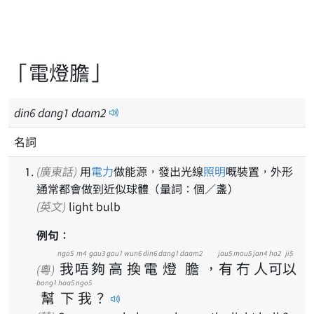
「電燈膽」
din
6
dang
1
daam
2
名詞
(廣東話)
用
電力
做能源，發出光線
照明
嘅裝置，外形
通常都會做到近似球體（量詞：個／盞）
(英文)
light bulb
例句：
ngo5
m4
gau3
gou1
wun6
din6
dang1
daam2
jau5
mou5
jan4
ho2
ji5
我
唔
夠
高
換
電
燈
膽
，
有
冇
人
可
以
(粵)
bong1
haa5
ngo5
幫
下
我
？