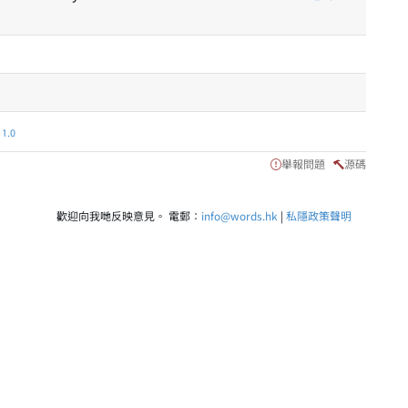
.0
舉報問題
源碼
歡迎向我哋反映意見。 電郵：
info@words.hk
|
私隱政策聲明