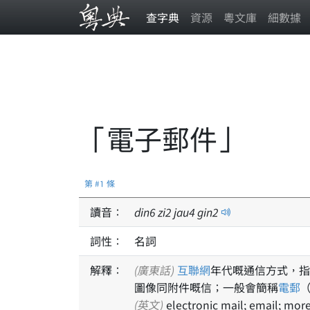
查字典
資源
粵文庫
細數據
「電子郵件」
第 #1 條
讀音：
din
6
zi
2
jau
4
gin
2
詞性：
名詞
解釋：
(廣東話)
互聯網
年代嘅通信方式，指
圖像同附件嘅信；一般會簡稱
電郵
(英文)
electronic mail; email; mo