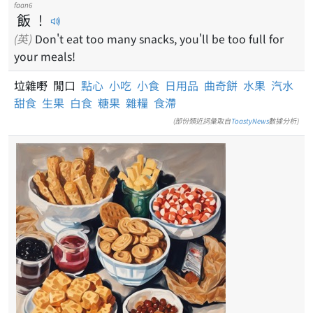
faan6
飯
！
(英)
Don't eat too many snacks, you'll be too full for
your meals!
垃雜嘢 閒口
點心
小吃
小食
日用品
曲奇餅
水果
汽水
甜食
生果
白食
糖果
雜糧
食滯
(部份類近詞彙取自
ToastyNews
數據分析)