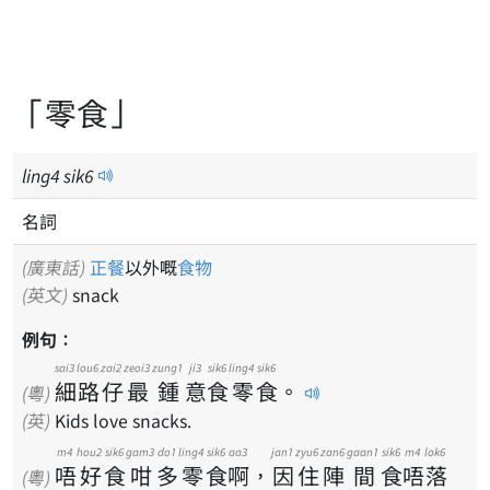
「零食」
ling
4
sik
6
名詞
(廣東話)
正餐
以外嘅
食物
(英文)
snack
例句：
sai3
lou6
zai2
zeoi3
zung1
ji3
sik6
ling4
sik6
細
路
仔
最
鍾
意
食
零
食
。
(粵)
(英)
Kids love snacks.
m4
hou2
sik6
gam3
do1
ling4
sik6
aa3
jan1
zyu6
zan6
gaan1
sik6
m4
lok6
唔
好
食
咁
多
零
食
啊
，
因
住
陣
間
食
唔
落
(粵)