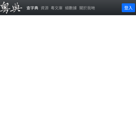
登入
查字典
資源
粵文庫
細數據
關於我哋