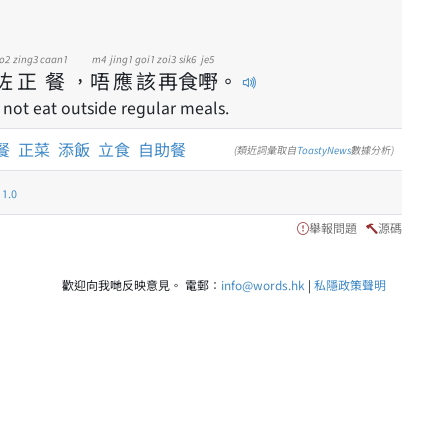
o2
zing3
caan1
m4
jing1
goi1
zoi3
sik6
je5
咗
正
餐
，
唔
應
該
再
食
嘢
。
d not eat outside regular meals.
餐
正菜
添飯
立食
自助餐
(類近詞彙取自
ToastyNews
數據分析)
.0
舉報問題
源碼
歡迎向我哋反映意見。 電郵：
info@words.hk
|
私隱政策聲明