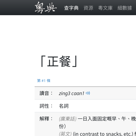
查字典
資源
粵文庫
細數據
「正餐」
第 #1 條
讀音：
zing
3
caan
1
詞性：
名詞
解釋：
(廣東話)
一日入面固定嘅早、午、晚
份）
(英文)
(in contrast to snacks, etc.) 