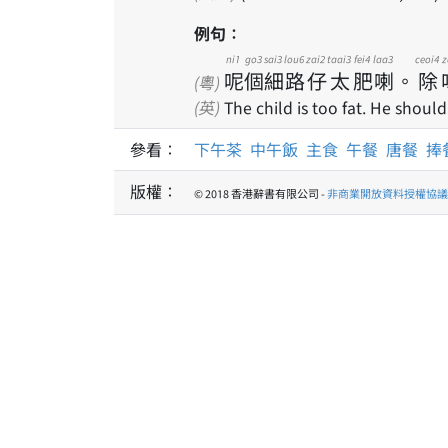
例句：
ni1
go3
sai3
lou6
zai2
taai3
fei4
laa3
ceoi4
z
呢
個
細
路
仔
太
肥
喇
。
除
(粵)
(英)
The child is too fat. He shoul
參看：
下午茶
中午飯
主食
午餐
唐餐
捧
版權：
© 2018 香港辭書有限公司 -
非商業開放資料授權協議 1