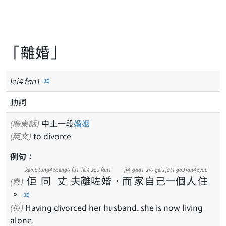
「離婚」
lei
4
fan
1
動詞
(廣東話)
中止一段
婚姻
(英文)
to divorce
例句：
keoi5
tung4
zoeng6
fu1
lei4
zo2
fan1
ji4
gaa1
zi6
gei2
jat1
go3
jan4
zyu6
佢
同
丈
夫
離
咗
婚
，
而
家
自
己
一
個
人
住
(粵)
。
(英)
Having divorced her husband, she is now living
alone.