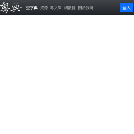
登入
查字典
資源
粵文庫
細數據
關於我哋