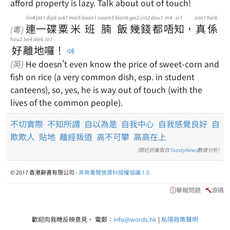
afford property is lazy. Talk about out of touch!
lin4
jat1
dip6
suk1
mai5
baan1
naam5
faan6
gei2
cin2
dou1
m4
zi1
zan1
hai6
連
一
碟
粟
米
班
腩
飯
幾
錢
都
唔
知
，
真
係
(粵)
hou2
lei4
dei6
lo1
好
離
地
囉
！
(英)
He doesn't even know the price of sweet-corn and
fish on rice (a very common dish, esp. in student
canteens), so, yes, he is way out of touch (with the
lives of the common people).
不切實際
不知所謂
自以為是
自我中心
自我感覺良好
自
欺欺人
貼地
離經叛道
高不可攀
高高在上
(類近詞彙取自
ToastyNews
數據分析)
© 2017 香港辭書有限公司 -
非商業開放資料授權協議 1.0
舉報問題
源碼
歡迎向我哋反映意見。 電郵：
info@words.hk
|
私隱政策聲明