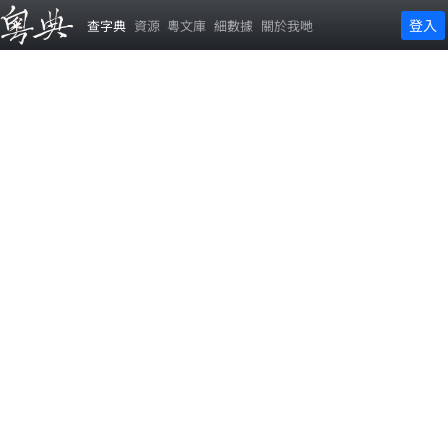
登入
查字典
資源
粵文庫
細數據
關於我哋