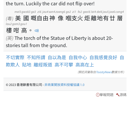
the turn. Luckily the car did not flip over!
mei5
gwok3
ge3
zi6
jau4
san4
zoeng6
go2
zi1
fo2
geoi6
lei4
dei6
jau5
jaa6
cang4
美
國
嘅
自
由
神
像
嗰
支
火
炬
離
地
有
廿
層
(粵)
lau2
gam3
gou1
樓
咁
高
。
(英)
The torch of the Statue of Liberty is about 20-
stories tall from the ground.
不切實際
不知所謂
自以為是
自我中心
自我感覺良好
自
欺欺人
貼地
離經叛道
高不可攀
高高在上
(類近詞彙取自
ToastyNews
數據分析)
© 2023 香港辭書有限公司 -
非商業開放資料授權協議 1.0
舉報問題
源碼