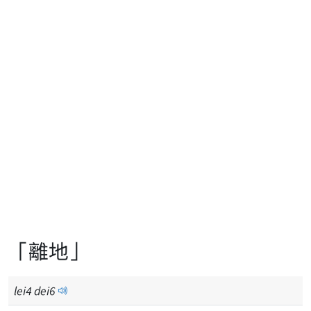
「離地」
lei
4
dei
6