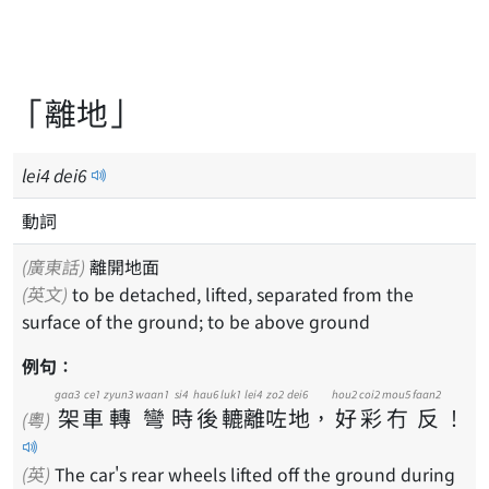
「離地」
lei
4
dei
6
動詞
(廣東話)
離開地面
(英文)
to be detached, lifted, separated from the
surface of the ground; to be above ground
例句：
gaa3
ce1
zyun3
waan1
si4
hau6
luk1
lei4
zo2
dei6
hou2
coi2
mou5
faan2
架
車
轉
彎
時
後
轆
離
咗
地
，
好
彩
冇
反
！
(粵)
(英)
The car's rear wheels lifted off the ground during