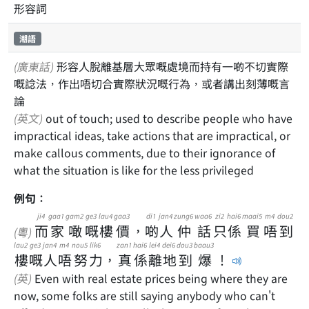
形容詞
潮語
(廣東話)
形容人脫離基層大眾嘅處境而持有一啲不切實際
嘅諗法，作出唔切合實際狀況嘅行為，或者講出刻薄嘅言
論
(英文)
out of touch; used to describe people who have
impractical ideas, take actions that are impractical, or
make callous comments, due to their ignorance of
what the situation is like for the less privileged
例句：
ji4
gaa1
gam2
ge3
lau4
gaa3
di1
jan4
zung6
waa6
zi2
hai6
maai5
m4
dou2
而
家
噉
嘅
樓
價
，
啲
人
仲
話
只
係
買
唔
到
(粵)
lau2
ge3
jan4
m4
nou5
lik6
zan1
hai6
lei4
dei6
dou3
baau3
樓
嘅
人
唔
努
力
，
真
係
離
地
到
爆
！
(英)
Even with real estate prices being where they are
now, some folks are still saying anybody who can't