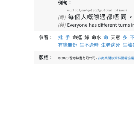
例句：
mui5
go3
jan4
ge3
zai3
jyu6
dou1
m4
tung4
每
個
人
嘅
際
遇
都
唔
同
。
(粵)
(英)
Everyone has different turns in 
參看：
批
手
命運 緣 命水
命
天意
多
有緣無份
生不逢時
生老病死
生離
版權：
© 2020 香港辭書有限公司 -
非商業開放資料授權協議 1