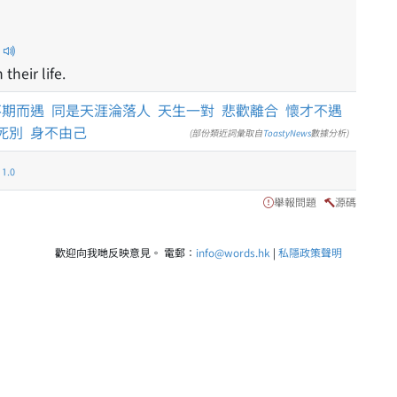
their life.
不期而遇
同是天涯淪落人
天生一對
悲歡離合
懷才不遇
死別
身不由己
(部份類近詞彙取自
ToastyNews
數據分析)
.0
舉報問題
源碼
歡迎向我哋反映意見。 電郵：
info@words.hk
|
私隱政策聲明