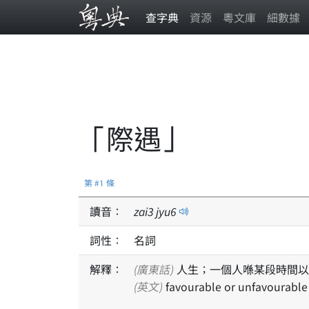
查字典
資源
粵文庫
細數據
「際遇」
第 #1 條
讀音：
zai
3
jyu
6
詞性：
名詞
解釋：
(廣東話)
人生；一個人喺某段時間以
(英文)
favourable or unfavourable tu