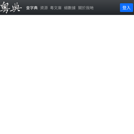
登入
查字典
資源
粵文庫
細數據
關於我哋