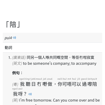
「陪」
pui
4
動詞
(廣東話)
同另一個人喺共同嘅空間，等佢冇咁寂寞
(英文)
to be someone's company; to accompany
例句：
ngo5
ting1
jat6
mou5
je5
zou6
nei5
ho2
m4
ho2
ji5
gwo3
lai4
pui4
我
聽
日
冇
嘢
做
，
你
可
唔
可
以
過
嚟
陪
(粵)
ngo5
aa3
我
呀
？
(英)
I'm free tomorrow. Can you come over and be