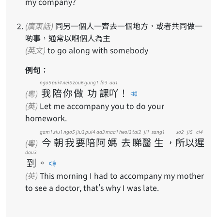
my company?
(廣東話)
同另一個人一齊去一個地方，或者共同做一
啲事，通常以嗰個人為主
(英文)
to go along with somebody
例句：
ngo5
pui4
nei5
zou6
gung1
fo3
aa1
我
陪
你
做
功
課
吖
！
(粵)
(英)
Let me accompany you to do your
homework.
gam1
ziu1
ngo5
jiu3
pui4
aa3
maa1
heoi3
tai2
ji1
sang1
so2
ji5
ci4
今
朝
我
要
陪
阿
媽
去
睇
醫
生
，
所
以
遲
(粵)
dou3
到
。
(英)
This morning I had to accompany my mother
to see a doctor, that's why I was late.