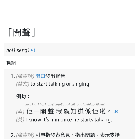
「開聲」
hoi
1
seng
1
動詞
(廣東話)
開口
發出聲音
(英文)
to start talking or singing
例句：
keoi5
jat1
hoi1
seng1
ngo5
zau6
zi1
dou3
hai6
keoi5
laa1
佢
一
開
聲
我
就
知
道
係
佢
啦
。
(粵)
(英)
I know it's him once he starts talking.
(廣東話)
引申指發表意見、指出問題、表示支持