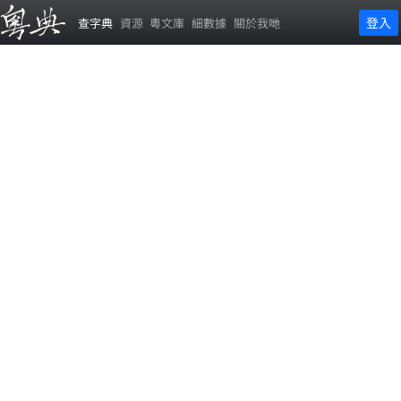
登入
查字典
資源
粵文庫
細數據
關於我哋