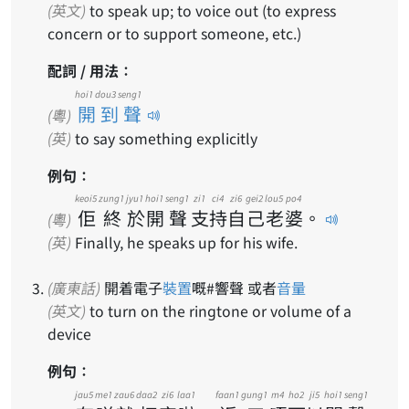
(英文)
to speak up; to voice out (to express
concern or to support someone, etc.)
配詞 / 用法：
hoi1 dou3 seng1
開到聲
(粵)
(英)
to say something explicitly
例句：
keoi5
zung1
jyu1
hoi1
seng1
zi1
ci4
zi6
gei2
lou5
po4
佢
終
於
開
聲
支
持
自
己
老
婆
。
(粵)
(英)
Finally, he speaks up for his wife.
(廣東話)
開着電子
裝置
嘅#響聲 或者
音量
(英文)
to turn on the ringtone or volume of a
device
例句：
jau5
me1
zau6
daa2
zi6
laa1
faan1
gung1
m4
ho2
ji5
hoi1
seng1