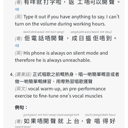
有
咩
就
打
字
啦
，
返
工
唔
可
以
開
聲
。
(粵)
(英)
Type it out if you have anything to say. I can't
turn on the volume during working hours.
keoi5
din6
waa2
m4
hoi1
seng1
seng4
jat6
wan2
keoi5
m4
dou2
佢
電
話
唔
開
聲
，
成
日
揾
佢
唔
到
。
(粵)
(英)
His phone is always on silent mode and
therefore he is always unreachable.
(廣東話)
正式唱歌之前嘅熱身，唱一啲簡單嘅音或者
做一啲簡單嘅練習，用嚟熟習唱歌運聲
(英文)
vocal warm-up, an pre-performance
exercise to fine-tune one's vocal muscles
例句：
jyu4
gwo2
m4
hoi1
seng1
zau6
soeng5
toi4
wui5
coeng3
dak1
hou2
如
果
唔
開
聲
就
上
台
，
會
唱
得
好
(粵)
naan4
teng1