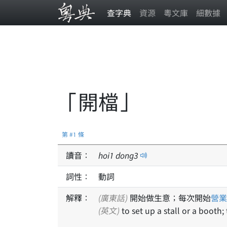
查字典
資源
粵文庫
細數據
「開檔」
第 #1 條
讀音：
hoi
1
dong
3
詞性：
動詞
解釋：
(廣東話)
開始做生意；每次開始
營業
(英文)
to set up a stall or a booth;