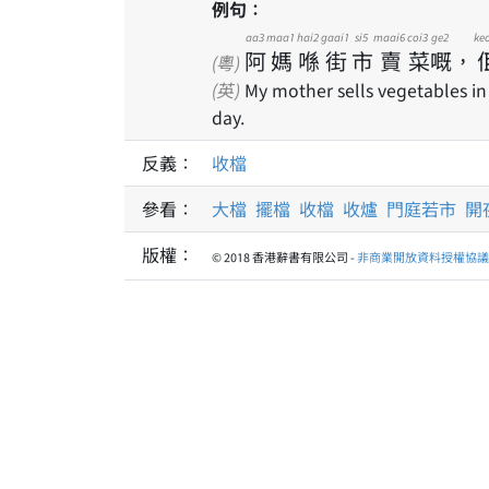
例句：
aa3
maa1
hai2
gaai1
si5
maai6
coi3
ge2
ke
阿
媽
喺
街
市
賣
菜
嘅
，
(粵)
(英)
My mother sells vegetables in 
day.
反義：
收檔
參看：
大檔
擺檔
收檔
收爐
門庭若市
開
版權：
© 2018 香港辭書有限公司 -
非商業開放資料授權協議 1