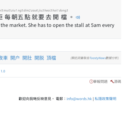
oi5
mui5
ziu1
ng5
dim2
zau6
jiu3
heoi3
hoi1
dong3
佢
每
朝
五
點
就
要
去
開
檔
。
the market. She has to open the stall at 5am every
夜車
開户
開肚
開脱
頂檔
(類近詞彙取自
ToastyNews
數據分析)
.0
舉報問題
源碼
歡迎向我哋反映意見。 電郵：
info@words.hk
|
私隱政策聲明