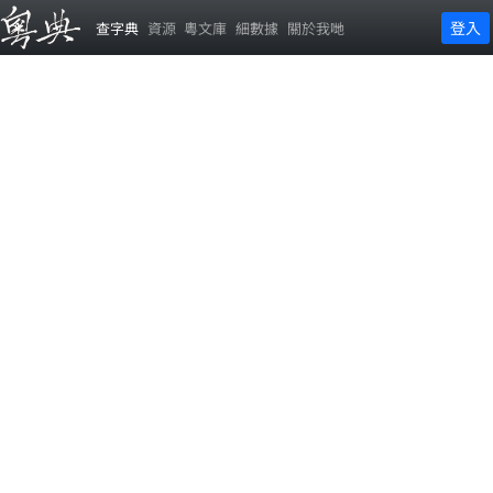
登入
查字典
資源
粵文庫
細數據
關於我哋