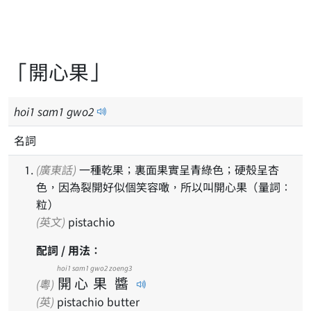
「開心果」
hoi
1
sam
1
gwo
2
名詞
(廣東話)
一種乾果；裏面果實呈青綠色；硬殼呈杏
色，因為裂開好似個笑容噉，所以叫開心果（量詞：
粒）
(英文)
pistachio
配詞 / 用法：
hoi1
sam1
gwo2
zoeng3
開
心
果
醬
(粵)
(英)
pistachio butter