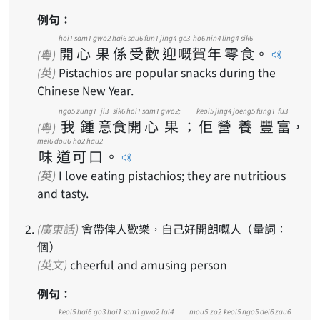
例句：
hoi1
sam1
gwo2
hai6
sau6
fun1
jing4
ge3
ho6
nin4
ling4
sik6
開
心
果
係
受
歡
迎
嘅
賀
年
零
食
。
(粵)
(英)
Pistachios are popular snacks during the
Chinese New Year.
ngo5
zung1
ji3
sik6
hoi1
sam1
gwo2;
keoi5
jing4
joeng5
fung1
fu3
我
鍾
意
食
開
心
果
；
佢
營
養
豐
富
，
(粵)
mei6
dou6
ho2
hau2
味
道
可
口
。
(英)
I love eating pistachios; they are nutritious
and tasty.
(廣東話)
會帶俾人歡樂，自己好開朗嘅人（量詞：
個）
(英文)
cheerful and amusing person
例句：
keoi5
hai6
go3
hoi1
sam1
gwo2
lai4
mou5
zo2
keoi5
ngo5
dei6
zau6