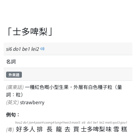
「士多啤梨」
si
6
do
1
be
1
lei
2
名詞
外來語
(廣東話)
一種紅色嘅小型生果，外層有白色種子粒（量
詞：粒）
(英文)
strawberry
例句：
hou2
do1
jan4
paai4
coeng4
lung4
heoi3
maai5
si6
do1
be1
lei2
mei6
syut3
gou1
好
多
人
排
長
龍
去
買
士
多
啤
梨
味
雪
糕
(粵)