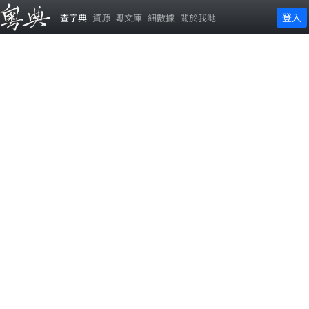
登入
查字典
資源
粵文庫
細數據
關於我哋