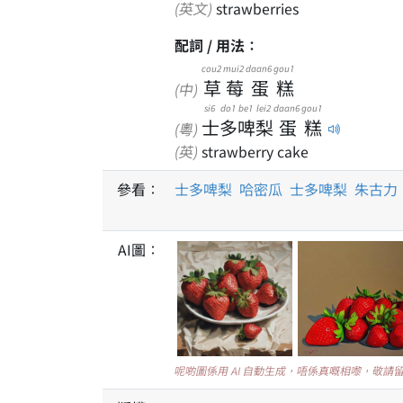
(英文)
strawberries
配詞 / 用法：
cou2
mui2
daan6
gou1
草
莓
蛋
糕
(中)
si6
do1
be1
lei2
daan6
gou1
士
多
啤
梨
蛋
糕
(粵)
(英)
strawberry cake
參看：
士多啤梨
哈密瓜
士多啤梨
朱古力
AI圖：
呢啲圖係用 AI 自動生成，唔係真嘅相嚟，敬請