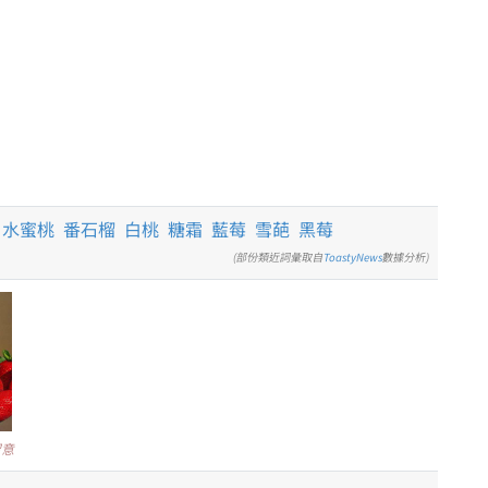
水蜜桃
番石榴
白桃
糖霜
藍莓
雪葩
黑莓
(部份類近詞彙取自
ToastyNews
數據分析)
留意