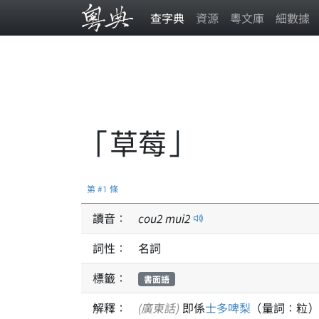
查字典
資源
粵文庫
細數據
「草莓」
第 #1 條
讀音：
cou
2
mui
2
詞性：
名詞
標籤：
書面語
解釋：
(廣東話)
即係
士多啤梨
（量詞：粒）