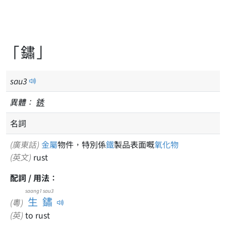
「鏽」
sau
3
異體：
銹
名詞
(廣東話)
金屬
物件，特別係
鐵
製品表面嘅
氧化物
(英文)
rust
配詞 / 用法：
saang1 sau3
生鏽
(粵)
(英)
to rust