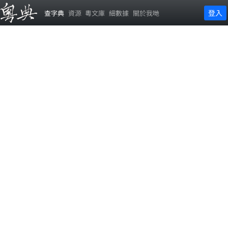
登入
查字典
資源
粵文庫
細數據
關於我哋