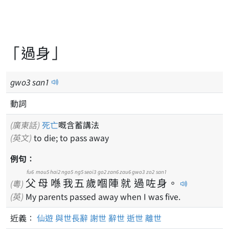
「過身」
gwo
3
san
1
動詞
(廣東話)
死亡
嘅含蓄講法
(英文)
to die; to pass away
例句：
fu6
mou5
hai2
ngo5
ng5
seoi3
go2
zan6
zau6
gwo3
zo2
san1
父
母
喺
我
五
歲
嗰
陣
就
過
咗
身
。
(粵)
(英)
My parents passed away when I was five.
近義：
仙遊
與世長辭
謝世
辭世
逝世
離世