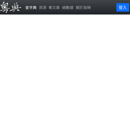
登入
查字典
資源
粵文庫
細數據
關於我哋