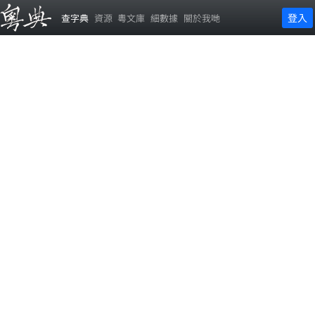
登入
查字典
資源
粵文庫
細數據
關於我哋