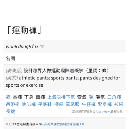
「運動褲」
wan
6
dung
6
fu
3
名詞
(廣東話)
設計嚟畀人做運動嗰陣着嘅褲（量詞：條）
(英文)
athletic pants; sports pants; pants designed for
sports or exercise
褲
長褲 下身 面褲
上氣唔接下氣
索氣
喘
喘氣
三角褲
吊帶裙
喇叭褲
平底鞋
樽領
燕尾服
牛仔褲
緊身褲
衫領
長襪
(部份類近詞彙取自
ToastyNews
數據分析)
© 2023 香港辭書有限公司 -
非商業開放資料授權協議 1.0