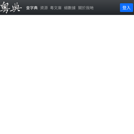
登入
查字典
資源
粵文庫
細數據
關於我哋