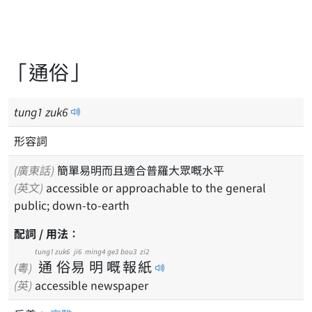
「通俗」
tung
1
zuk
6
形容詞
(廣東話)
簡單易明而且適合普羅大眾嘅水平
(英文)
accessible or approachable to the general
public; down-to-earth
配詞 / 用法：
tung1
zuk6
ji6
ming4
ge3
bou3
zi2
通
俗
易
明
嘅
報
紙
(粵)
(英)
accessible newspaper