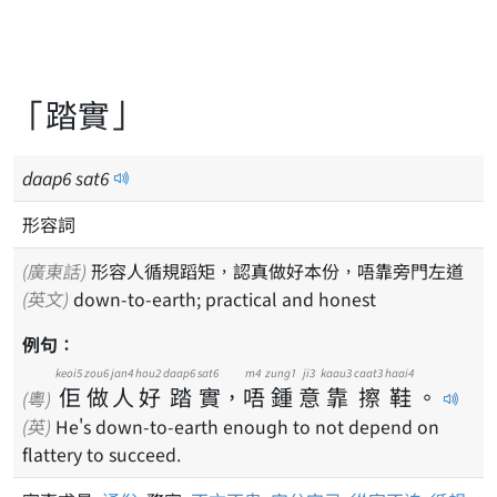
「踏實」
daap
6
sat
6
形容詞
(廣東話)
形容人循規蹈矩，認真做好本份，唔靠旁門左道
(英文)
down-to-earth; practical and honest
例句：
keoi5
zou6
jan4
hou2
daap6
sat6
m4
zung1
ji3
kaau3
caat3
haai4
佢
做
人
好
踏
實
，
唔
鍾
意
靠
擦
鞋
。
(粵)
(英)
He's down-to-earth enough to not depend on
flattery to succeed.