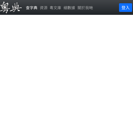
登入
查字典
資源
粵文庫
細數據
關於我哋