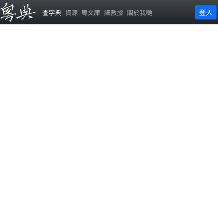
登入
查字典
資源
粵文庫
細數據
關於我哋