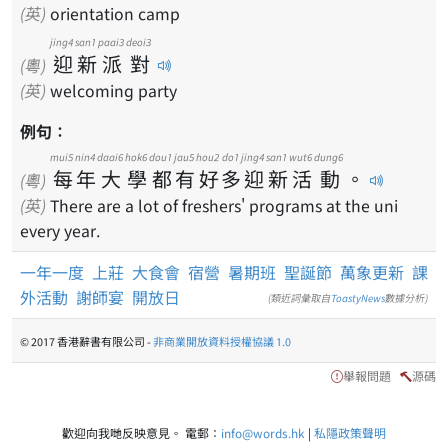
(英)
orientation camp
jing4
san1
paai3
deoi3
迎
新
派
對
(粵)
(英)
welcoming party
例句：
mui5
nin4
daai6
hok6
dou1
jau5
hou2
do1
jing4
san1
wut6
dung6
每
年
大
學
都
有
好
多
迎
新
活
動
。
(粵)
(英)
There are a lot of freshers' programs at the uni
every year.
一年一度
上莊
大食會
宿營
暑期班
聖誕節
萬象更新
課
外活動
謝師宴
開放日
(類近詞彙取自
ToastyNews
數據分析)
© 2017 香港辭書有限公司 -
非商業開放資料授權協議 1.0
舉報問題
源碼
歡迎向我哋反映意見。 電郵：
info@words.hk
|
私隱政策聲明