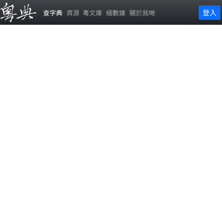
登入
查字典
資源
粵文庫
細數據
關於我哋