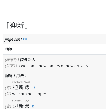
「迎新」
jing
4
san
1
動詞
(廣東話)
歡迎新人
(英文)
to welcome newcomers or new arrivals
配詞 / 用法：
jing4
san1
faan6
迎
新
飯
(粵)
(英)
welcoming supper
jing4
san1
jing4
迎
新
營
(粵)