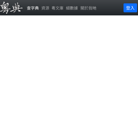
登入
查字典
資源
粵文庫
細數據
關於我哋