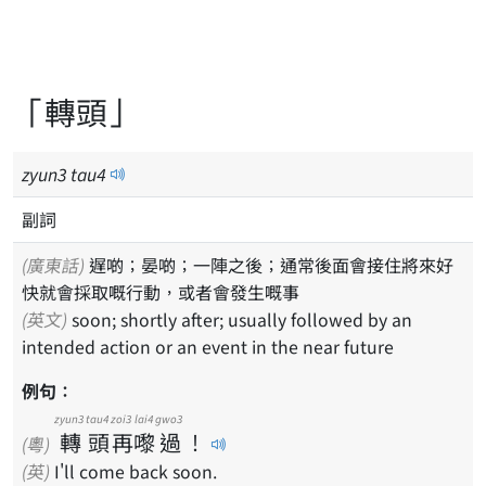
「轉頭」
zyun
3
tau
4
副詞
(廣東話)
遅啲；晏啲；一陣之後；通常後面會接住將來好
快就會採取嘅行動，或者會發生嘅事
(英文)
soon; shortly after; usually followed by an
intended action or an event in the near future
例句：
zyun3
tau4
zoi3
lai4
gwo3
轉
頭
再
嚟
過
！
(粵)
(英)
I'll come back soon.