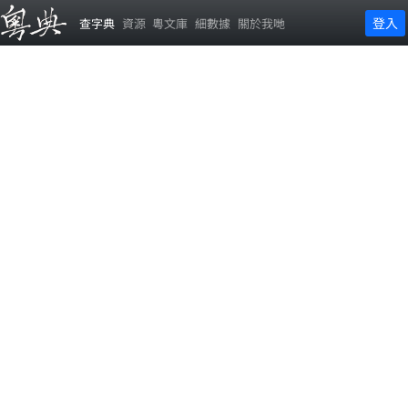
登入
查字典
資源
粵文庫
細數據
關於我哋