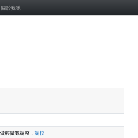
關於我哋
做輕微嘅調整；
調校