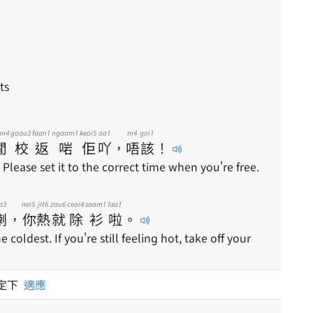
ts
an4
gaau3
faan1
ngaam1
keoi5
aa1
m4
goi1
閒
校
返
啱
佢
吖
，
唔
該
！
 Please set it to the correct time when you're free.
a3
nei5
jit6
zau6
ceoi4
saam1
laa1
喇
，
你
熱
就
除
衫
啦
。
 coldest. If you're still feeling hot, take off your
定下
適應