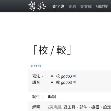
查字典
資源
粵文庫
細數據
「校 / 較」
第 #1 條
寫法、
校
gaau
3
讀音：
較
gaau
3
詞性：
動詞
解釋：
(廣東話)
對工具、部件、機器、設定