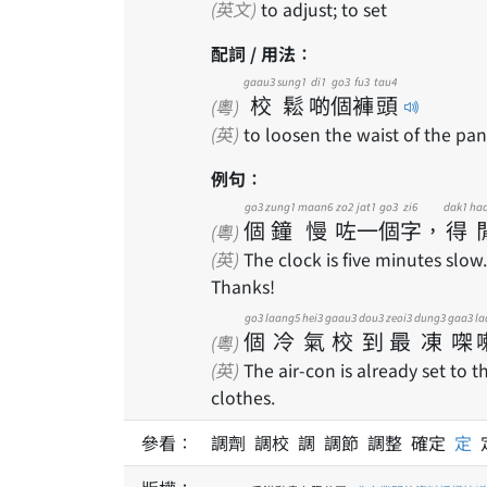
(英文)
to adjust; to set
配詞 / 用法：
gaau3
sung1
di1
go3
fu3
tau4
校
鬆
啲
個
褲
頭
(粵)
(英)
to loosen the waist of the pan
例句：
go3
zung1
maan6
zo2
jat1
go3
zi6
dak1
ha
個
鐘
慢
咗
一
個
字
，
得
(粵)
(英)
The clock is five minutes slow.
Thanks!
go3
laang5
hei3
gaau3
dou3
zeoi3
dung3
gaa3
la
個
冷
氣
校
到
最
凍
㗎
(粵)
(英)
The air-con is already set to the
clothes.
參看：
調劑 調校 調 調節 調整 確定
定