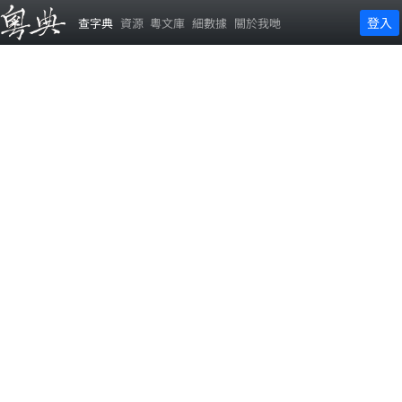
登入
查字典
資源
粵文庫
細數據
關於我哋