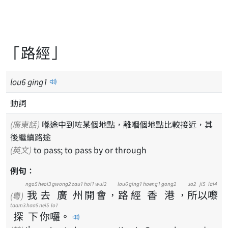
「路經」
lou
6
ging
1
動詞
(廣東話)
喺途中到咗某個地點，離嗰個地點比較接近，其
後繼續路途
(英文)
to pass; to pass by or through
例句：
ngo5
heoi3
gwong2
zau1
hoi1
wui2
lou6
ging1
hoeng1
gong2
so2
ji5
lai4
我
去
廣
州
開
會
，
路
經
香
港
，
所
以
嚟
(粵)
taam3
haa5
nei5
lo1
探
下
你
囉
。