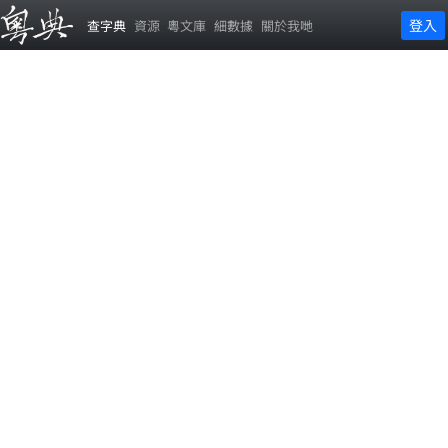
登入
查字典
資源
粵文庫
細數據
關於我哋