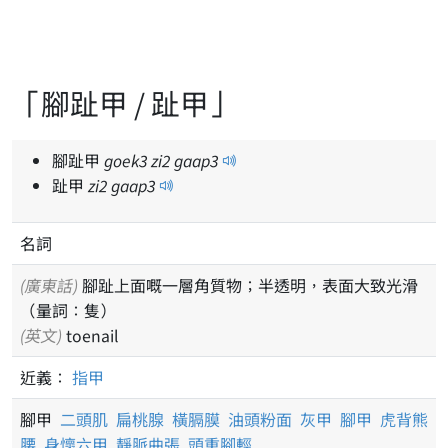
「腳趾甲 / 趾甲」
腳趾甲
goek
3
zi
2
gaap
3
趾甲
zi
2
gaap
3
名詞
(廣東話)
腳趾上面嘅一層角質物；半透明，表面大致光滑
（量詞：隻）
(英文)
toenail
近義：
指甲
腳甲
二頭肌
扁桃腺
橫膈膜
油頭粉面
灰甲
腳甲
虎背熊
腰
身懷六甲
靜脈曲張
頭重腳輕