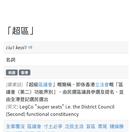
「超區」
ciu
1
keoi
1
名詞
術語
香港
(廣東話)
「超級
區議會
」嘅簡稱，即係香港
立法會
嘅「區
議會（第二）功能界別」，由民選區議員參選及提名，並
由全港登記選民選出
(英文)
LegCo "super seats" i.e. the District Council
(Second) functional constituency
全軍覆沒
區議會
寸土必爭
泛民主派
盲區
票尾
穩操勝