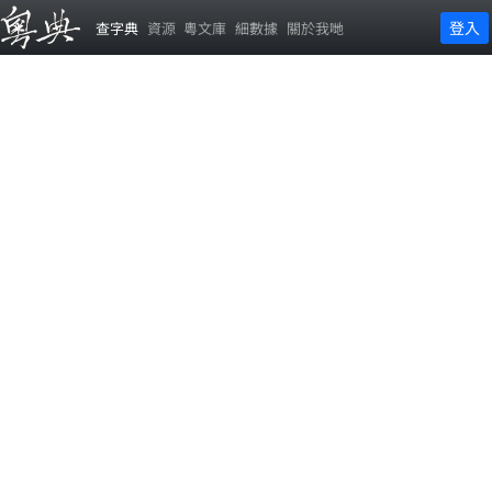
登入
查字典
資源
粵文庫
細數據
關於我哋