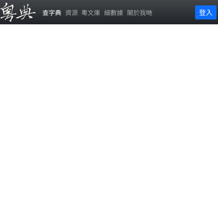
登入
查字典
資源
粵文庫
細數據
關於我哋