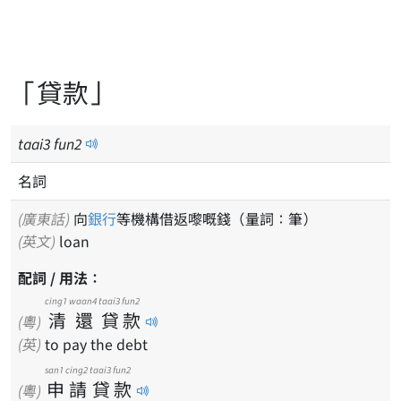
「貸款」
taai
3
fun
2
名詞
(廣東話)
向
銀行
等機構借返嚟嘅錢（量詞：筆）
(英文)
loan
配詞 / 用法：
cing1
waan4
taai3
fun2
清
還
貸
款
(粵)
(英)
to pay the debt
san1
cing2
taai3
fun2
申
請
貸
款
(粵)