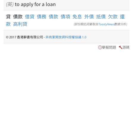
(英)
to apply for a loan
貸 債款
借貸
債務
債款
債項
免息
外債
抵債
欠款
還
款
高利貸
(部份類近詞彙取自
ToastyNews
數據分析)
© 2017 香港辭書有限公司 -
非商業開放資料授權協議 1.0
舉報問題
源碼