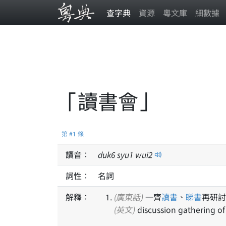
查字典
資源
粵文庫
細數據
「讀書會」
第 #1 條
讀音：
duk
6
syu
1
wui
2
詞性：
名詞
解釋：
(廣東話)
一齊
讀書
、
睇書
再研討
(英文)
discussion gathering of