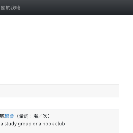
關於我哋
嘅
聚會
（量詞：場／次）
 a study group or a book club