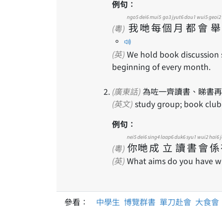
例句：
ngo5
dei6
mui5
go3
jyut6
dou1
wui5
geoi2
我
哋
每
個
月
都
會
舉
(粵)
。
(英)
We hold book discussion 
beginning of every month.
(廣東話)
為咗一齊讀書、睇書再
(英文)
study group; book club
例句：
nei5
dei6
sing4
laap6
duk6
syu1
wui2
hai6
你
哋
成
立
讀
書
會
係
(粵)
(英)
What aims do you have wh
參看：
中學生
博覽群書
單刀赴會
大食會