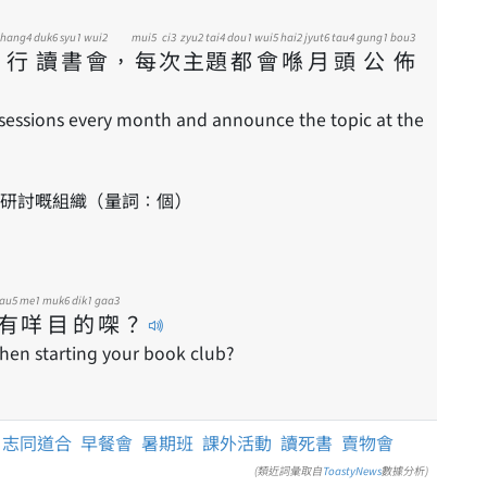
hang4
duk6
syu1
wui2
mui5
ci3
zyu2
tai4
dou1
wui5
hai2
jyut6
tau4
gung1
bou3
行
讀
書
會
，
每
次
主
題
都
會
喺
月
頭
公
佈
sessions every month and announce the topic at the
研討嘅組織（量詞：個）
jau5
me1
muk6
dik1
gaa3
有
咩
目
的
㗎
？
en starting your book club?
志同道合
早餐會
暑期班
課外活動
讀死書
賣物會
(類近詞彙取自
ToastyNews
數據分析)