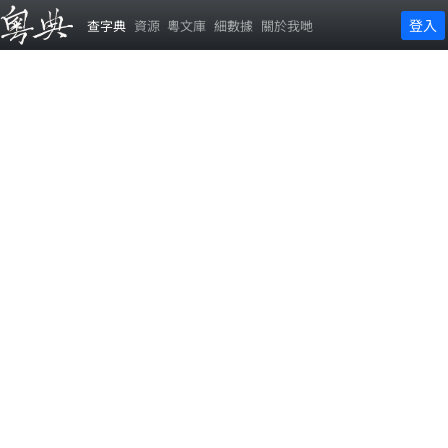
登入
查字典
資源
粵文庫
細數據
關於我哋