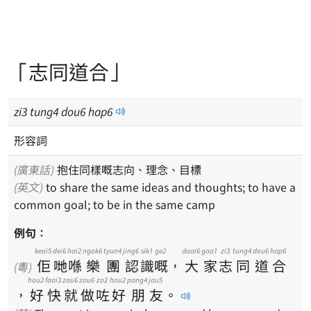
「志同道合」
zi
3
tung
4
dou
6
hap
6
形容詞
(廣東話)
抱住同樣嘅志向、理念、目標
(英文)
to share the same ideas and thoughts; to have a
common goal; to be in the same camp
例句：
keoi5
dei6
hai2
ngok6
tyun4
jing6
sik1
ge2
daai6
gaa1
zi3
tung4
dou6
hap6
佢
哋
喺
樂
團
認
識
嘅
，
大
家
志
同
道
合
(粵)
hou2
faai3
zau6
zou6
zo2
hou2
pang4
jau5
，
好
快
就
做
咗
好
朋
友
。