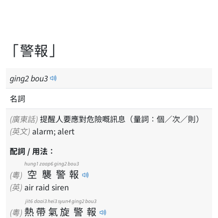
「警報」
ging
2
bou
3
名詞
(廣東話)
提醒人要應對危險嘅訊息（量詞：個／次／則）
(英文)
alarm; alert
配詞 / 用法：
hung1
zaap6
ging2
bou3
空
襲
警
報
(粵)
(英)
air raid siren
jit6
daai3
hei3
syun4
ging2
bou3
熱
帶
氣
旋
警
報
(粵)