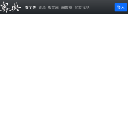
登入
查字典
資源
粵文庫
細數據
關於我哋