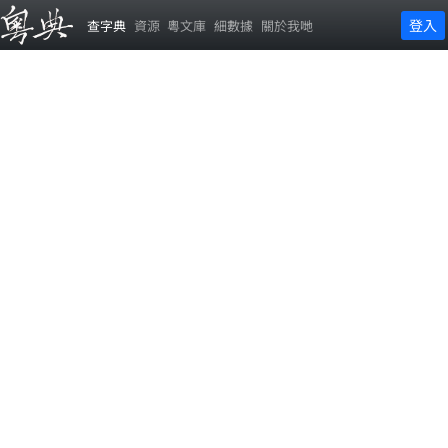
登入
查字典
資源
粵文庫
細數據
關於我哋