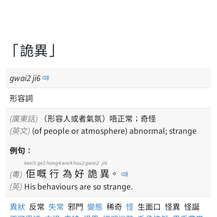
「詭異」
gwai
2
ji
6
形容詞
(廣東話)
（形容人或者氣氛）唔正常；奇怪
(英文)
(of people or atmosphere) abnormal; strange
例句：
keoi5
ge3
hang4
wai4
hou2
gwai2
ji6
佢
嘅
行
為
好
詭
異
。
(粵)
(英)
His behaviours are so strange.
異狀
反常
失常
邪門
變態
稀奇
怪
生面口 怪異 怪誕