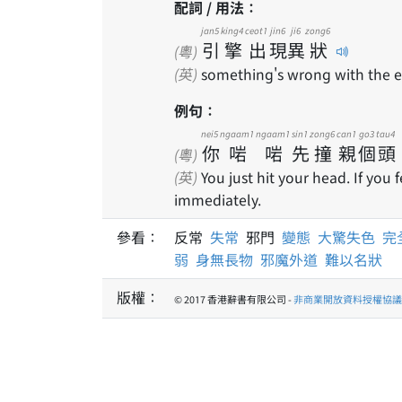
配詞 / 用法：
jan5
king4
ceot1
jin6
ji6
zong6
引
擎
出
現
異
狀
(粵)
(英)
something's wrong with the 
例句：
nei5
ngaam1
ngaam1
sin1
zong6
can1
go3
tau4
你
啱
啱
先
撞
親
個
頭
(粵)
(英)
You just hit your head. If you 
immediately.
參看：
反常
失常
邪門
變態
大驚失色
完
弱
身無長物
邪魔外道
難以名狀
版權：
© 2017 香港辭書有限公司 -
非商業開放資料授權協議 1