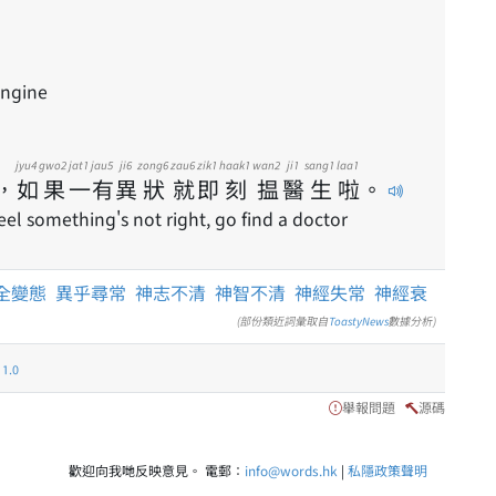
engine
jyu4
gwo2
jat1
jau5
ji6
zong6
zau6
zik1
haak1
wan2
ji1
sang1
laa1
，
如
果
一
有
異
狀
就
即
刻
揾
醫
生
啦
。
feel something's not right, go find a doctor
全變態
異乎尋常
神志不清
神智不清
神經失常
神經衰
(部份類近詞彙取自
ToastyNews
數據分析)
.0
舉報問題
源碼
歡迎向我哋反映意見。 電郵：
info@words.hk
|
私隱政策聲明