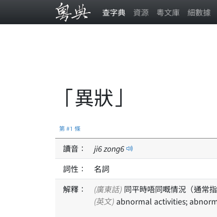
查字典
資源
粵文庫
細數據
「異狀」
第 #1 條
讀音：
ji
6
zong
6
詞性：
名詞
解釋：
(廣東話)
同平時唔同嘅情況（通常指
(英文)
abnormal activities; abnorm