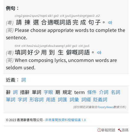
例句：
cing2
gaan2
syun2
hap6
sik1
ge3
ci4
jyu5
jyun4
sing4
geoi3
zi2
請
揀
選
合
適
嘅
詞
語
完
成
句
子
。
(粵)
(英)
Please choose appropriate words to complete the
sentence.
tin4
ci4
hou2
siu2
jung6
dou3
saang1
pik1
ge3
ci4
jyu5
填
詞
好
少
用
到
生
僻
嘅
詞
語
。
(粵)
(英)
When composing lyrics, uncommon words are
seldom used.
近義：
詞
辭
詞
措辭 單詞
字眼
期 規定 term
條件
介詞
名詞
單詞
字詞
形容詞
用語
詞匯
詞彙
詞綴
貶義詞
(部份類近詞彙取自
ToastyNews
數據分析)
© 2023 香港辭書有限公司 -
非商業開放資料授權協議 1.0
舉報問題
源碼