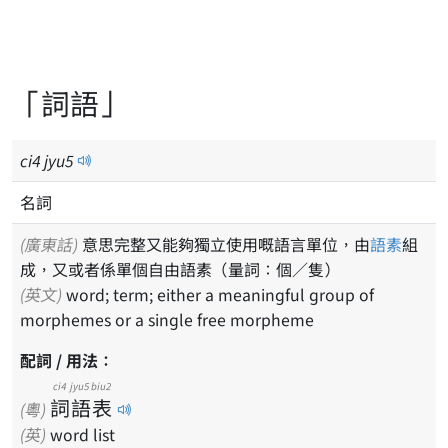
「詞語」
ci
4
jyu
5
名詞
(廣東話)
意思完整又能夠獨立使用嘅語言單位，由
語素
組
成，又或者係單個自由語素（量詞：個／隻）
(英文)
word; term; either a meaningful group of
morphemes or a single free morpheme
配詞 / 用法：
ci4
jyu5
biu2
詞
語
表
(粵)
(英)
word list