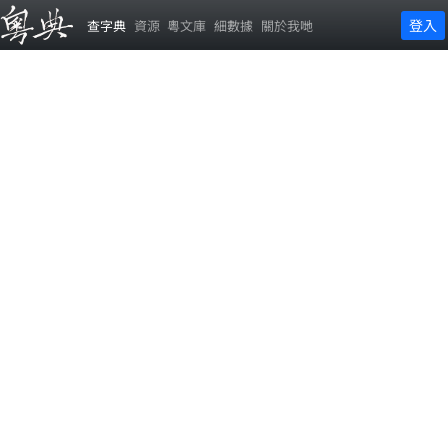
登入
查字典
資源
粵文庫
細數據
關於我哋