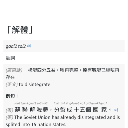
「解體」
gaai
2
tai
2
動詞
(廣東話)
一樣嘢四分五裂，唔再完整，原有嘅嘢已經唔再
存在
(英文)
to disintegrate
例句：
sou1
lyun4
gaai2
zo2
tai2
fan1
lit6
sing4
sap6
ng5
go3
gwok3
gaa1
蘇
聯
解
咗
體
，
分
裂
成
十
五
個
國
家
。
(粵)
(英)
The Soviet Union has already disintegrated and is
splited into 15 nation states.