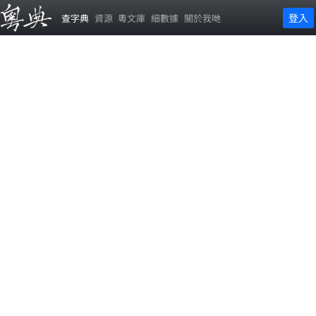
登入
查字典
資源
粵文庫
細數據
關於我哋