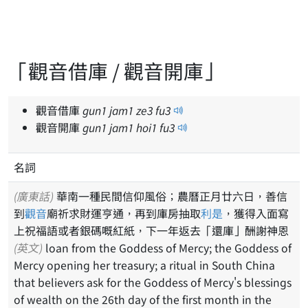
「觀音借庫 / 觀音開庫」
觀音借庫
gun
1
jam
1
ze
3
fu
3
觀音開庫
gun
1
jam
1
hoi
1
fu
3
名詞
(廣東話)
華南一種民間信仰風俗；農曆正月廿六日，善信
到
觀音
廟祈求財運亨通，再到庫房抽取
利是
，獲得入面寫
上祝福語或者銀碼嘅紅紙，下一年返去「還庫」酬謝神恩
(英文)
loan from the Goddess of Mercy; the Goddess of
Mercy opening her treasury; a ritual in South China
that believers ask for the Goddess of Mercy's blessings
of wealth on the 26th day of the first month in the