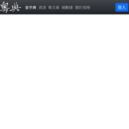
登入
查字典
資源
粵文庫
細數據
關於我哋