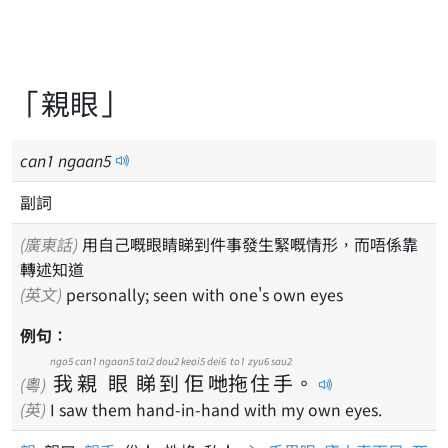
「親眼」
can
1
ngaan
5
副詞
(廣東話)
用自己嘅眼睛睇到件事發生緊嘅情形，而唔係靠
轉述知道
(英文)
personally; seen with one's own eyes
例句：
ngo5
can1
ngaan5
tai2
dou2
keoi5
dei6
to1
zyu6
sau2
我
親
眼
睇
到
佢
哋
拖
住
手
。
(粵)
(英)
I saw them hand-in-hand with my own eyes.