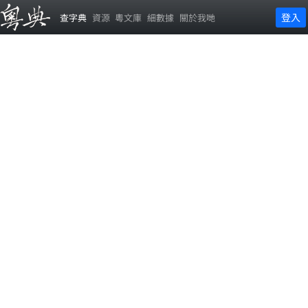
登入
查字典
資源
粵文庫
細數據
關於我哋