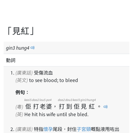
「見紅」
gin
3
hung
4
動詞
(廣東話)
受傷流血
(英文)
to see blood; to bleed
例句：
keoi5
daa2
lou5
po4
daa2
dou3
keoi5
gin3
hung4
佢
打
老
婆
，
打
到
佢
見
紅
。
(粵)
(英)
He hit his wife until she bled.
(廣東話)
特指
懷孕
尾段，封住
子宮頸
嘅黏液甩咗出