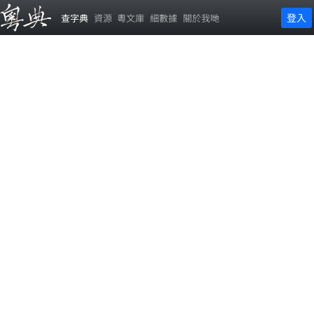
登入
查字典
資源
粵文庫
細數據
關於我哋