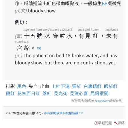
嚟，喺陰道流出紅色帶血嘅黏液，一般係生
BB
嘅徵兆
(英文)
bloody show
例句：
sap6
ng5
hou6
cong4
cyun1
zo2
seoi2
jau5
gin3
hung4
mei6
jau5
十
五
號
牀
穿
咗
水
，
有
見
紅
，
未
有
(粵)
gung1
suk1
宮
縮
。
(英)
The patient on bed 15 broke water, and has
bloody show, but there are no contractions yet.
掛彩
甩色
失血 出血
上吐下瀉
猩紅
白裏透紅
眼紅紅
竄紅
花無百日紅
落紅
見光死
見獵心喜
見錢眼開
(部份類近詞彙取自
ToastyNews
數據分析)
© 2020 香港辭書有限公司 -
非商業開放資料授權協議 1.0
舉報問題
源碼