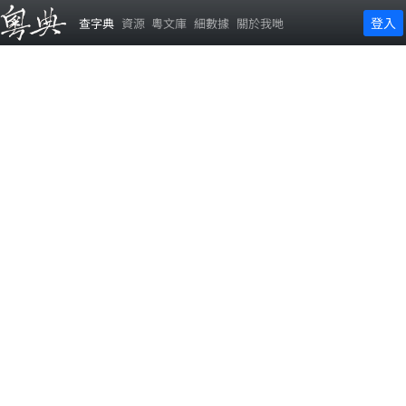
登入
查字典
資源
粵文庫
細數據
關於我哋