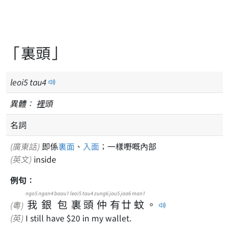
「裏頭」
leoi
5
tau
4
異體：
裡
頭
名詞
(廣東話)
即係
裏面
、
入面
；一樣嘢嘅內部
(英文)
inside
例句：
ngo5
ngan4
baau1
leoi5
tau4
zung6
jau5
jaa6
man1
我
銀
包
裏
頭
仲
有
廿
蚊
。
(粵)
(英)
I still have $20 in my wallet.