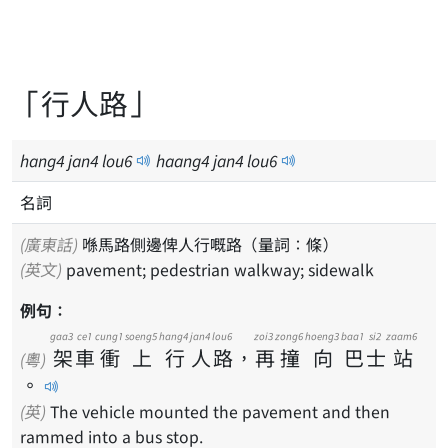
「行人路」
hang
4
jan
4
lou
6
haang
4
jan
4
lou
6
名詞
(廣東話)
喺馬路側邊俾人行嘅路（量詞：條）
(英文)
pavement; pedestrian walkway; sidewalk
例句：
gaa3
ce1
cung1
soeng5
hang4
jan4
lou6
zoi3
zong6
hoeng3
baa1
si2
zaam6
架
車
衝
上
行
人
路
，
再
撞
向
巴
士
站
(粵)
。
(英)
The vehicle mounted the pavement and then
rammed into a bus stop.