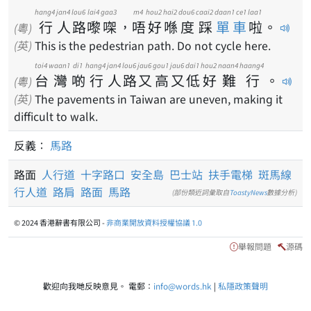
hang4
jan4
lou6
lai4
gaa3
m4
hou2
hai2
dou6
caai2
daan1 ce1
laa1
行
人
路
嚟
㗎
，
唔
好
喺
度
踩
單車
啦
。
(粵)
(英)
This is the pedestrian path. Do not cycle here.
toi4
waan1
di1
hang4
jan4
lou6
jau6
gou1
jau6
dai1
hou2
naan4
haang4
台
灣
啲
行
人
路
又
高
又
低
好
難
行
。
(粵)
(英)
The pavements in Taiwan are uneven, making it
difficult to walk.
反義：
馬路
路面
人行道
十字路口
安全島
巴士站
扶手電梯
斑馬線
行人道
路肩
路面
馬路
(部份類近詞彙取自
ToastyNews
數據分析)
© 2024 香港辭書有限公司 -
非商業開放資料授權協議 1.0
舉報問題
源碼
歡迎向我哋反映意見。 電郵：
info@words.hk
|
私隱政策聲明