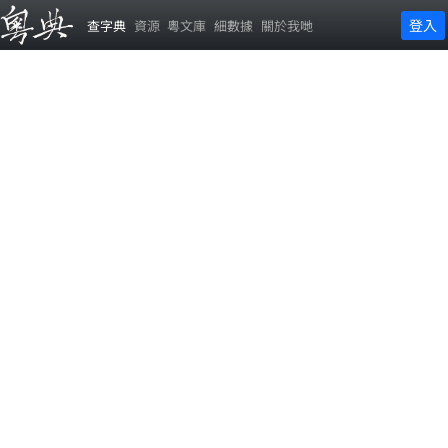
登入
查字典
資源
粵文庫
細數據
關於我哋