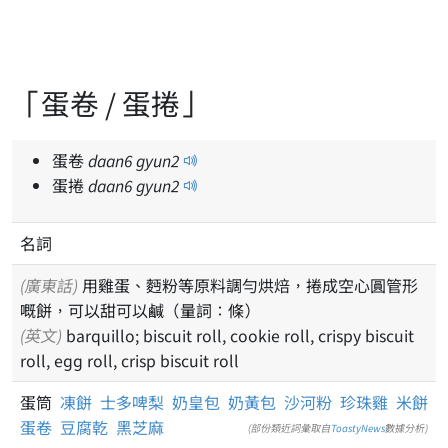
「蛋卷 / 蛋捲」
蛋卷
daan
6
gyun
2
蛋捲
daan
6
gyun
2
名詞
(廣東話)
用雞蛋、麪粉等原料調勻烘焙，捲成空心圓管形
嘅餅，可以甜可以鹹（量詞：條）
(英文)
barquillo; biscuit roll, cookie roll, crispy biscuit
roll, egg roll, crisp biscuit roll
蛋筒
凍餅
士多啤梨
奶皇包
奶黃包
沙河粉
珍珠雞
米餅
蛋卷
豆腐乾
黑芝麻
(部份類近詞彙取自
ToastyNews
數據分析)