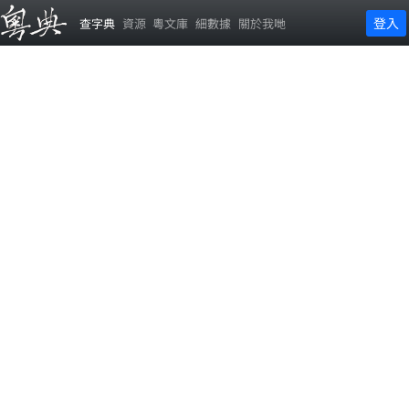
登入
查字典
資源
粵文庫
細數據
關於我哋