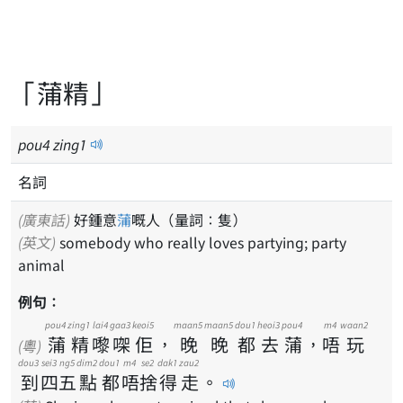
「蒲精」
pou
4
zing
1
名詞
(廣東話)
好鍾意
蒲
嘅人（量詞：隻）
(英文)
somebody who really loves partying; party
animal
例句：
pou4
zing1
lai4
gaa3
keoi5
maan5
maan5
dou1
heoi3
pou4
m4
waan2
蒲
精
嚟
㗎
佢
，
晚
晚
都
去
蒲
，
唔
玩
(粵)
dou3
sei3
ng5
dim2
dou1
m4
se2
dak1
zau2
到
四
五
點
都
唔
捨
得
走
。