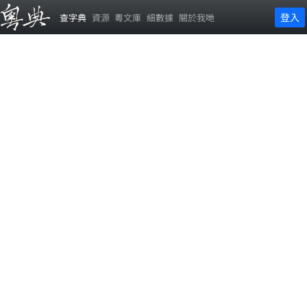
登入
查字典
資源
粵文庫
細數據
關於我哋