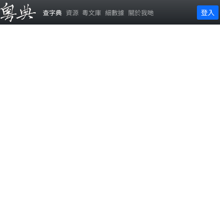
登入
查字典
資源
粵文庫
細數據
關於我哋