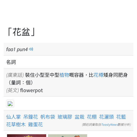
「花盆」
faa
1
pun
4
名詞
(廣東話)
裝住小型至中型
植物
嘅容器，比
花樽
矮身同肥身
（量詞：個）
(英文)
flowerpot
仙人掌
吊鐘花
帆布袋
玻璃膠
盆栽
花棚
花灑頭
花籃
花草樹木
雞蛋花
(類近詞彙取自
ToastyNews
數據分析)