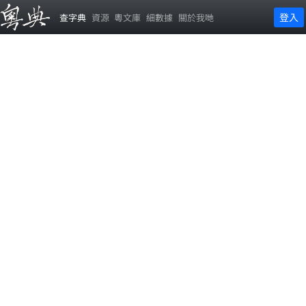
登入
查字典
資源
粵文庫
細數據
關於我哋