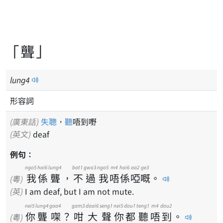
「聾」
lung
4
形容詞
(廣東話)
失聰
，
聽
唔到嘢
(英文)
deaf
例句：
ngo5
hai6
lung4
bat1
gwo3
ngo5
m4
hai6
aa2
ge3
我
係
聾
，
不
過
我
唔
係
啞
嘅
。
(粵)
(英)
I am deaf, but I am not mute.
nei5
lung4
gaa4
gam3
daai6
seng1
nei5
dou1
teng1
m4
dou2
你
聾
㗎
？
咁
大
聲
你
都
聽
唔
到
。
(粵)